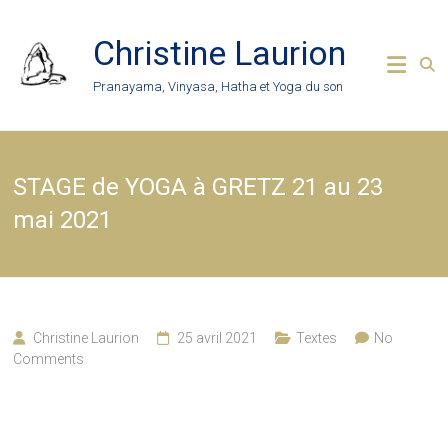
Skip
to
Christine Laurion
content
Pranayama, Vinyasa, Hatha et Yoga du son
STAGE de YOGA à GRETZ 21 au 23
mai 2021
Christine Laurion
25 avril 2021
Textes
No
Comments