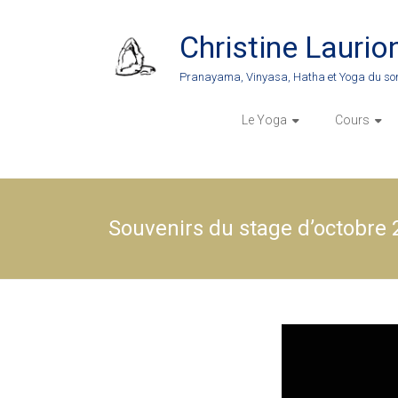
Skip
to
Christine Laurio
content
Pranayama, Vinyasa, Hatha et Yoga du so
Le Yoga
Cours
Souvenirs du stage d’octobre 