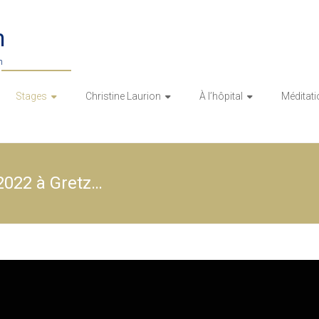
n
n
Stages
Christine Laurion
À l’hôpital
Méditati
2022 à Gretz…