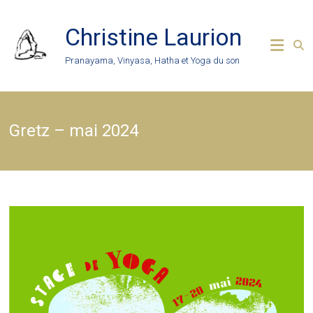
Skip
to
Christine Laurion
content
Pranayama, Vinyasa, Hatha et Yoga du son
Gretz – mai 2024