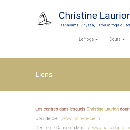
Skip
to
Christine Laurio
content
Pranayama, Vinyasa, Hatha et Yoga du so
Le Yoga
Cours
Liens
Les centres dans lesquels
Christine Laurion
donne
Coin de ciel :
www. coin-de-ciel.fr
Centre de Danse du Marais :
www.paris-danse.