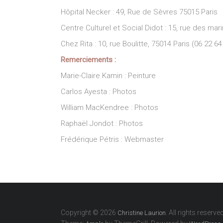
Hôpital Necker :
49, Rue de Sèvres 75015 Paris
Centre Culturel et Social Didot : 15, rue des mar
Chez Rita : 10, rue Boulitte,
75014
Paris (06 22 64
Remerciements :
Marie-Claire Kamin : Peinture
Carlos Ayesta : Photos
William MacKendree : Photos
Raphaël Jondot : Photos
Frédérique Pétris : Webmaster
Copyright © 2026
. All rights reserved
Christine Laurion