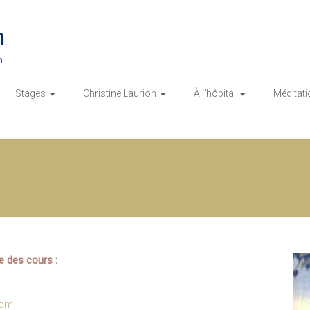
n
n
Stages
Christine Laurion
À l’hôpital
Méditati
 des cours :
com