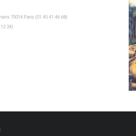
iniers
75014
Paris (01 45 41 46 68)
 12 24)
.