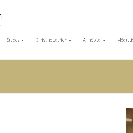
n
n
Stages
Christine Laurion
À l’hôpital
Méditati