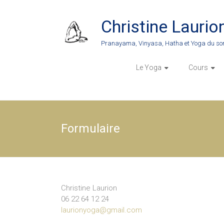
Skip
to
Christine Laurio
content
Pranayama, Vinyasa, Hatha et Yoga du so
Le Yoga
Cours
Formulaire
Christine Laurion
06 22 64 12 24
laurionyoga@gmail.com