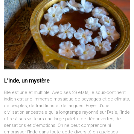
L’Inde, un mystère
Elle est une et multiple. Avec ses 29 états, le sous-continent
indien est une immense mosaïque de paysages et de climats,
de peuples, de traditions et de langues. Foyer d’une
civilisation ancestrale qui a longtemps rayonné sur l’Asie, l’Inde
offre à ses visiteurs une large palette de découvertes, de
sensations et d’émotions. On ne peut comprendre ni
embrasser l’Inde dans toute cette diversité en quelques