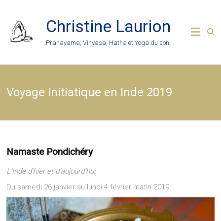
Skip
to
Christine Laurion
content
Pranayama, Vinyasa, Hatha et Yoga du son
Voyage initiatique en Inde 2019
Namaste Pondichéry
L’Inde d’hier et d’aujourd’hui
Du samedi 26 janvier au lundi 4 février matin 2019