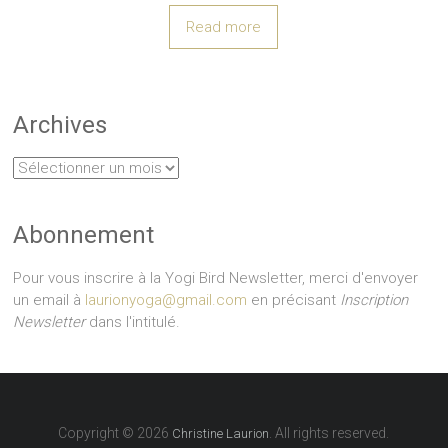
Read more
Archives
Archives
Abonnement
Pour vous inscrire à la Yogi Bird Newsletter, merci d'envoyer
un email à
laurionyoga@gmail.com
en précisant
Inscription
Newsletter
dans l'intitulé.
Copyright © 2026
. All rights reserved.
Christine Laurion