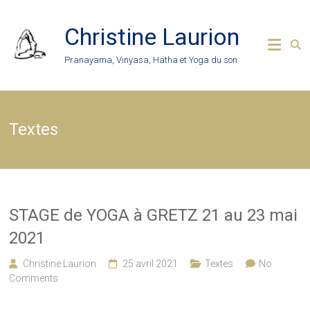
Skip
to
Christine Laurion
content
Pranayama, Vinyasa, Hatha et Yoga du son
Textes
STAGE de YOGA à GRETZ 21 au 23 mai
2021
Christine Laurion
25 avril 2021
Textes
No
Comments