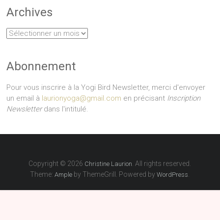
Archives
Archives
Abonnement
Pour vous inscrire à la Yogi Bird Newsletter, merci d'envoyer
un email à
laurionyoga@gmail.com
en précisant
Inscription
Newsletter
dans l'intitulé.
Copyright © 2026
. All rights reserved.
Christine Laurion
Theme:
by ThemeGrill. Powered by
.
Ample
WordPress