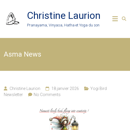
Skip
to
Christine Laurion
content
Pranayama, Vinyasa, Hatha et Yoga du son
Asma News
Christine Laurion
18 janvier 2026
Yogi Bird
Newsletter
No Comments