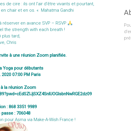
e cire : ils ont l’air d’être vivants et pourtant,
re en chair et en os. « Mahatma Gandhi
A
 à réserver en avance SVP – RSVP
Pou
el the strength with each breath !
d'e
 plus tard,
pré
ve, Chris
vite à une réunion Zoom planifiée.
sa Yoga pour débutants
il. 2020 07:00 PM Paris
r à la réunion Zoom
9989?pwd=cEdSZlJjSXZ4SnlUOGlsbnNwRGE2dz09
ion : 868 3351 9989
 passe : 706048
on pour Asma via
Make-A-Wish France
!