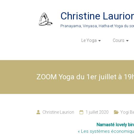
Skip
to
Christine Laurio
content
Pranayama, Vinyasa, Hatha et Yoga du so
Le Yoga
Cours
ZOOM Yoga du 1er juillet à 19
Christine Laurion
1 juillet 2020
Yogi Bi
Namasté lovely bird
« Les systèmes économiques