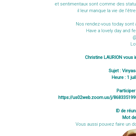
et sentimentaux sont comme des statues d
il leur manque la vie de l’êt
Nos rendez-vous today sont
Have a lovely day and fe
@
Lo
Christine LAURION vous in
Sujet : Vinya
Heure : 1 ju
Participe
https://us02web.zoom.us/j/8683351
ID de réun
Mot de
Vous aussi pouvez faire un d