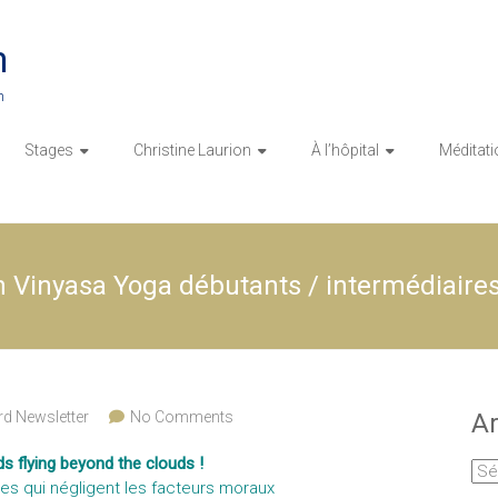
n
n
Stages
Christine Laurion
À l’hôpital
Méditati
h Vinyasa Yoga débutants / intermédiaire
rd Newsletter
No Comments
Ar
s flying beyond the clouds !
Arc
 qui négligent les facteurs moraux