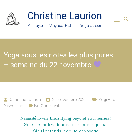
Skip
to
Christine Laurion
content
Pranayama, Vinyasa, Hatha et Yoga du son
Yoga sous les notes les plus pures
– semaine du 22 novembre
Christine Laurion
21 novembre 2021
Yogi Bird
Newsletter
No Comments
Namasté lovely birds flying beyond your senses !
Sous les notes douces d’un coeur qui bat
Si tu l’entends, écoute et voyage