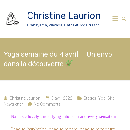
Skip
to
Christine Laurion
content
Pranayama, Vinyasa, Hatha et Yoga du son
Yoga semaine du 4 avril – Un envol
dans la découverte
Christine Laurion
3 avril 2022
Stages
,
Yogi Bird
Newsletter
No Comments
Namasté lovely birds flying into each and every sensation !
Chaque inspiration, chaque regard, chaque rencontre…