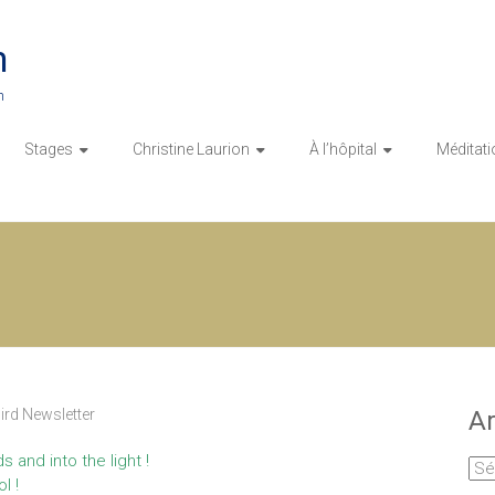
n
n
Stages
Christine Laurion
À l’hôpital
Méditati
ird Newsletter
Ar
 and into the light !
Arc
l !