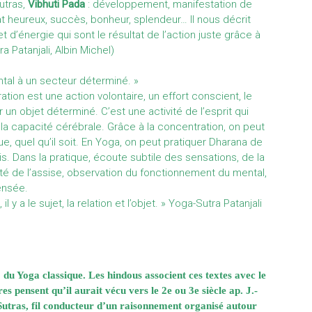
utras,
Vibhuti Pada
: développement, manifestation de
at heureux, succès, bonheur, splendeur… Il nous décrit
t d’énergie qui sont le résultat de l’action juste grâce à
a Patanjali, Albin Michel)
ntal à un secteur déterminé. »
ation est une action volontaire, un effort conscient, le
 un objet déterminé. C’est une activité de l’esprit qui
la capacité cérébrale. Grâce à la concentration, on peut
ue, quel qu’il soit. En Yoga, on peut pratiquer Dharana de
ois. Dans la pratique, écoute subtile des sensations, de la
lité de l’assise, observation du fonctionnement du mental,
ensée.
l y a le sujet, la relation et l’objet. » Yoga-Sutra Patanjali
 du Yoga classique. Les hindous associent ces textes avec le
s pensent qu’il aurait vécu vers le 2e ou 3e siècle ap. J.-
Sutras, fil conducteur d’un raisonnement organisé autour