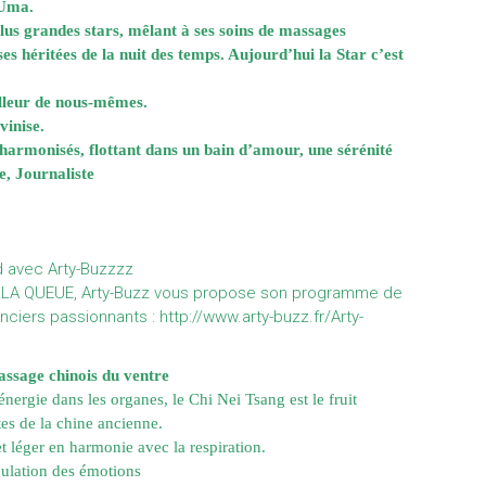
 Uma.
lus grandes stars, mêlant à ses soins
de massages
es héritées de la nuit des temps. Aujourd’hui la Star c’est
illeur de nous-mêmes.
vinise.
e harmonisés, flottant dans un bain d’amour, une sérénité
e, Journaliste
d avec Arty-Buzzzz
IRE LA QUEUE, Arty-Buzz vous propose son programme de
renciers passionnants :
http://www.arty-buzz.fr/Arty-
sage chinois du ventre
énergie dans les organes, le Chi Nei Tsang est le
fruit
tes de la chine ancienne.
t léger en harmonie avec la respiration.
égulation des émotions