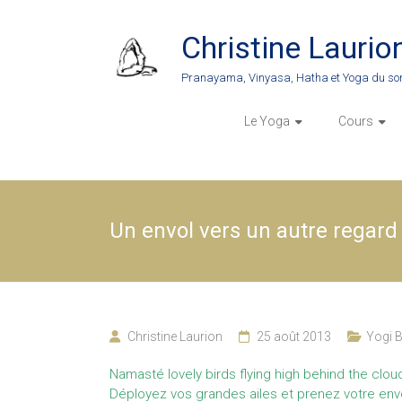
Skip
to
Christine Laurio
content
Pranayama, Vinyasa, Hatha et Yoga du so
Le Yoga
Cours
Un envol vers un autre regard
Christine Laurion
25 août 2013
Yogi B
Namasté lovely birds flying high behind the clouds
Déployez vos grandes ailes et prenez votre envo