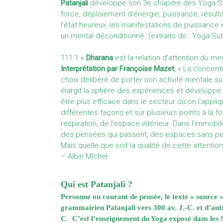
Patanjali
développe son 3e chapitre des Yoga-S
force, déploiement d’énergie, puissance, résult
l’état heureux, les manifestations de puissance e
un mental déconditionné. (extraits de : Yoga-Sutr
111.1 «
Dharana
est la relation d’attention du me
Interprétation par Françoise Mazet
, « La concentr
choix délibéré de porter son activité mentale sur
élargit la sphère des expériences et développe 
être plus efficace dans le secteur où on l’appliq
différentes façons et sur plusieurs points à la f
respiration, de l’espace intérieur. Dans l’immobi
des pensées qui passent, des espaces sans p
Mais quelle que soit la qualité de cette attention, i
– Albin MIchel.
Qui est Patanjali ?
Personne ou courant de pensée, le texte « source »
grammairien Patanjali vers 300 av. J.-C. et d’autre
C. C’est l’enseignement du Yoga exposé dans les 