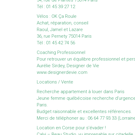
54, rue de Plantes 75014 Paris
Tél : 01 45 39 27 12
Vélos : OK Ça Roule
Achat, réparation, conseil
Raoul, Jamel et Lazare
36, rue Pernety 75014 Paris
Tél : 01 45 42 74 56
Coaching Professionnel
Pour retrouver un équilibre professionnel et per
Aurélie Sirdey, Designer de Vie
www.designerdevie.com
Locations / Vente
Recherche appartement à louer dans Paris
Jeune femme québécoise recherche d’urgence s
Paris.
Budget raisonnable et excellentes références.
Merci de téléphoner au : 06 64 77 93 33 (Lorrain
Location en Corse pour s’évader !
Calvi – Beau Studio, vu imprenable sur citadelle