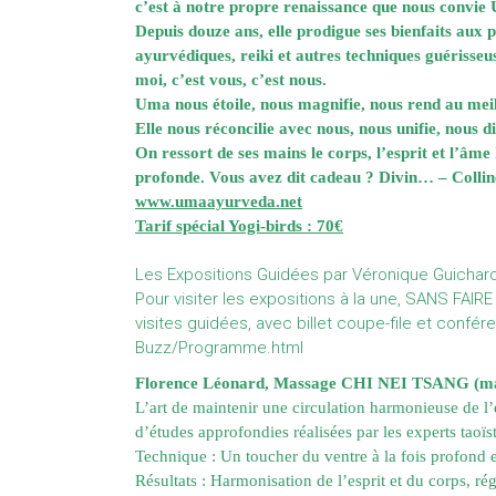
c’est à notre propre renaissance que nous convie
Depuis douze ans, elle prodigue ses bienfaits aux p
ayurvédiques, reiki et autres techniques guérisseus
moi, c’est vous, c’est nous.
Uma nous étoile, nous magnifie, nous rend au me
Elle nous réconcilie avec nous, nous unifie, nous di
On ressort de ses mains le corps, l’esprit et l’âm
profonde. Vous avez dit cadeau ? Divin… – Collin
www.umaayurveda.net
Tarif spécial Yogi-birds : 70€
Les Expositions Guidées par Véronique Guichar
Pour visiter les expositions à la une, SANS FA
visites guidées, avec billet coupe-file et confé
Buzz/Programme.html
Florence Léonard, Massage CHI NEI TSANG (mas
L’art de maintenir une circulation harmonieuse de l’
d’études approfondies réalisées par les experts taoïs
Technique : Un toucher du ventre à la fois profond e
Résultats : Harmonisation de l’esprit et du corps, r