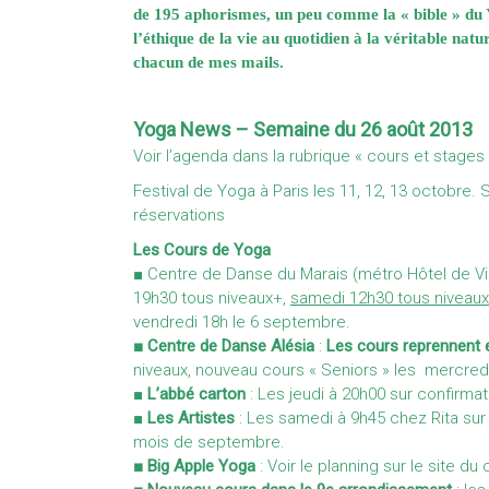
de 195 aphorismes, un peu comme la « bible » du Yog
l’éthique de la vie au quotidien à la véritable natu
chacun de mes mails.
Yoga News – Semaine du 26 août 2013
Voir l’agenda dans la rubrique « cours et stages
Festival de Yoga à Paris les 11, 12, 13 octobre. S
réservations
Les Cours de Yoga
■ Centre de Danse du Marais (métro Hôtel de Vil
19h30 tous niveaux+,
samedi 12h30 tous niveaux
vendredi 18h le 6 septembre.
■ Centre de Danse Alésia
:
Les cours reprennent
niveaux, nouveau cours « Seniors » les mercred
■
L’abbé carton
: Les jeudi à 20h00 sur confirma
■
Les Artistes
: Les samedi à 9h45 chez Rita sur 
mois de septembre.
■ Big Apple Yoga
: Voir le planning sur le site du