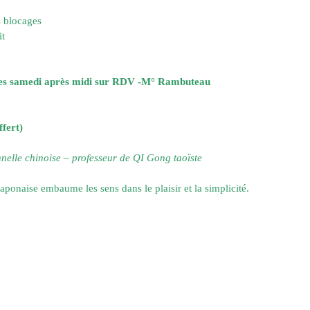
es blocages
it
les samedi après midi sur RDV -M° Rambuteau
fert)
nelle chinoise – professeur de QI Gong taoïste
aponaise embaume les sens dans le plaisir et la simplicité.