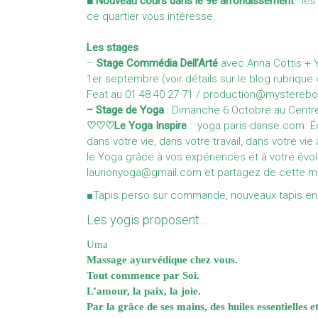
■
Nouveau cours dans le 9e arrondissement
: le
ce quartier vous intéresse.
Les stages
–
Stage Commédia Dell’Arté
avec Anna Cottis + 
1er septembre (voir détails sur le blog rubrique
Feat au 01 48 40 27 71 /
production@mysterebo
–
Stage de Yoga
: Dimanche 6 Octobre au Centre 
♡♡♡Le Yoga Inspire
:
yoga.paris-danse.com
. 
dans votre vie, dans votre travail, dans votre vie
le Yoga grâce à vos expériences et à votre évolu
laurionyoga@gmail.com
et partagez de cette ma
■Tapis perso sur commande, nouveaux tapis en
Les yogis proposent…
Uma
Massage ayurvédique chez vous.
Tout commence par Soi.
L’amour, la paix, la joie.
Par la grâce de ses mains, des huiles essentielles e