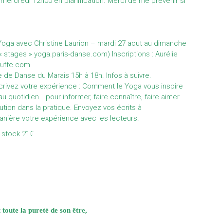
s mercredi 12h00 en planification. Merci de me prévenir si
Yoga avec Christine Laurion – mardi 27 aout au dimanche
 « stages »
yoga.paris-danse.com
) Inscriptions : Aurélie
uffe.com
de Danse du Marais 15h à 18h. Infos à suivre.
Écrivez votre expérience : Comment le Yoga vous inspire
 au quotidien… pour informer, faire connaître, faire aimer
tion dans la pratique. Envoyez vos écrits à
nière votre expérience avec les lecteurs.
 stock 21€
t toute la pureté de son être,