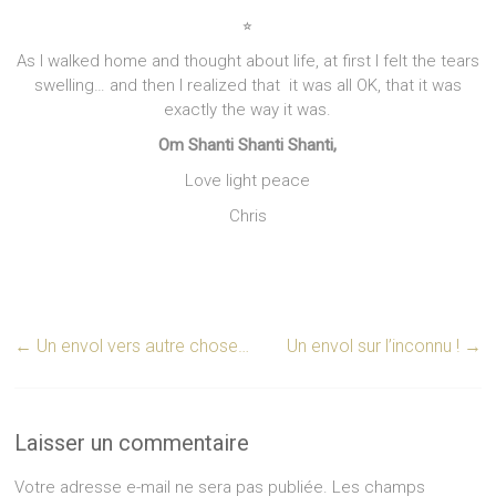
⭐︎
As I walked home and thought about life, at first I felt the tears
swelling… and then I realized that it was all OK, that it was
exactly the way it was.
Om Shanti Shanti Shanti,
Love light peace
Chris
←
Un envol vers autre chose…
Un envol sur l’inconnu !
→
Laisser un commentaire
Votre adresse e-mail ne sera pas publiée.
Les champs