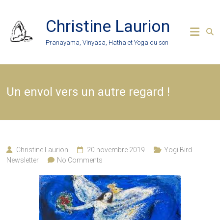
Skip
to
Christine Laurion
content
Pranayama, Vinyasa, Hatha et Yoga du son
Un envol vers un autre regard !
Christine Laurion
20 novembre 2019
Yogi Bird
Newsletter
No Comments