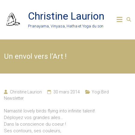
Skip
to
Christine Laurion
content
Pranayama, Vinyasa, Hatha et Yoga du son
Un envol vers l’Art !
Christine Laurion
30 mars 2014
Yogi Bird
Newsletter
Namasté lovely birds flying into infinite talent!
Déployez vos grandes ailes…
Dans la conscience du coeur !
Ses contours, ses couleurs,