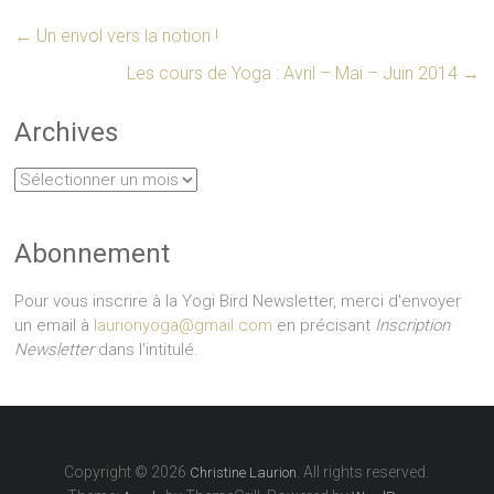
←
Un envol vers la notion !
Les cours de Yoga : Avril – Mai – Juin 2014
→
Archives
Archives
Abonnement
Pour vous inscrire à la Yogi Bird Newsletter, merci d'envoyer
un email à
laurionyoga@gmail.com
en précisant
Inscription
Newsletter
dans l'intitulé.
Copyright © 2026
. All rights reserved.
Christine Laurion