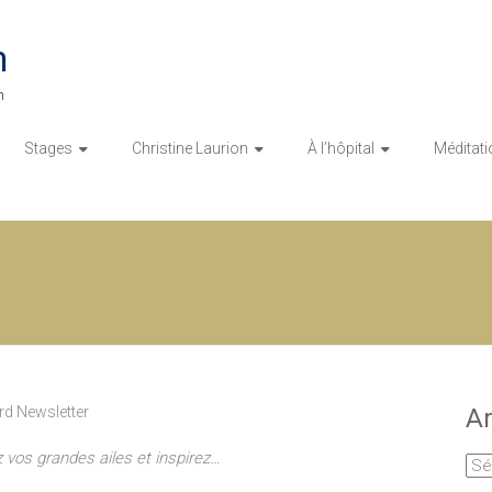
n
n
Stages
Christine Laurion
À l’hôpital
Méditati
rd Newsletter
Ar
 vos grandes ailes et inspirez…
Arc