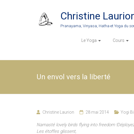
Skip
to
Christine Laurio
content
Pranayama, Vinyasa, Hatha et Yoga du so
Le Yoga
Cours
Un envol vers la liberté
Christine Laurion
28 mai 2014
Yogi Bi
Namasté lovely birds flying into freedom !Déployez
Les étoffes glissent,