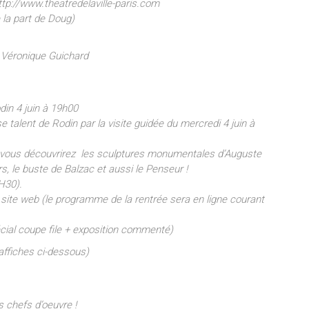
tp://www.theatredelaville-paris.com
 la part de Doug)
 Véronique Guichard
in 4 juin à 19h00
talent de Rodin par la visite guidée du mercredi 4 juin à
, vous découvrirez les sculptures monumentales d’Auguste
s, le buste de Balzac et aussi le Penseur !
H30).
e site web (le programme de la rentrée sera en ligne courant
spécial coupe file + exposition commenté)
affiches ci-dessous)
es chefs d’oeuvre !