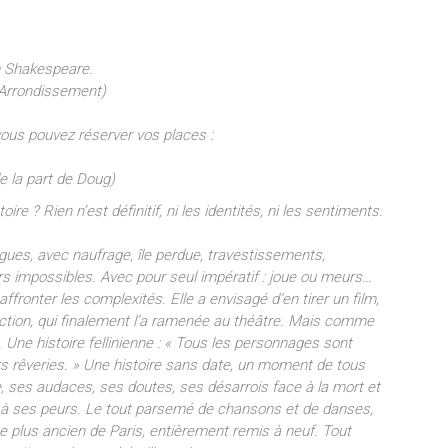
m Shakespeare.
 Arrondissement)
 vous pouvez réserver vos places :
e la part de Doug)
re ? Rien n’est définitif, ni les identités, ni les sentiments.
gues, avec naufrage, île perdue, travestissements,
s impossibles. Avec pour seul impératif : joue ou meurs…
fronter les complexités. Elle a envisagé d’en tirer un film,
tion, qui finalement l’a ramenée au théâtre. Mais comme
e. Une histoire fellinienne : « Tous les personnages sont
s rêveries. » Une histoire sans date, un moment de tous
e, ses audaces, ses doutes, ses désarrois face à la mort et
s, à ses peurs. Le tout parsemé de chansons et de danses,
e plus ancien de Paris, entièrement remis à neuf. Tout