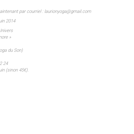
maintenant par courriel : laurionyoga@gmail.com
uin 2014
Univers
more »
oga du Son)
2 24
uin (sinon 45€).