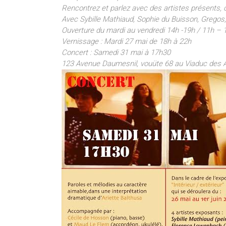
Rencontrez et parlez avec des artistes présents, o
Avec Sybille Mathiaud, Sophie du Buisson, Grego
Ouverture du mardi au vendredi 14h -19h / 11h –
Vernissage : Mardi 27 mai de 18h à 22h
Concert : Samedi 31 mai à 17h30
123 Avenue Daumesnil, vouüte 68 au Viaduc des A