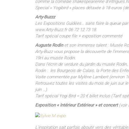
comme la comédie shakespearienne d’intrigues.ht
Special « Yogibird » places détaxée à 18 euros (de
Arty-Buzzz
Les Expositions Guidées… sans faire la queue par
www.Arty-Buzz.fr 06 72 12 73 18
Tarif spécial coupe file + exposition commenté
Auguste Rodin
et son immense talent : Musée Rod
Arty-Buzz vous propose la découverte de l’immense 
19H au musée Rodin.
Dans l’écrin de verdure du jardin du musée Rodin
Rodin : les Bourgeois de Calais, la Porte des Enfer
Visite commentée par Mylène Lambert (environ 1
Retrouvez toutes les visites du mois de juin sur l
juin …)
Tarif spécial Yogi Bird = 20 € billet inclus (Tarif 
Exposition « Intérieur Extérieur » et concert
(voir 
L’inspiration sait parfois aboutir vers des véritabl