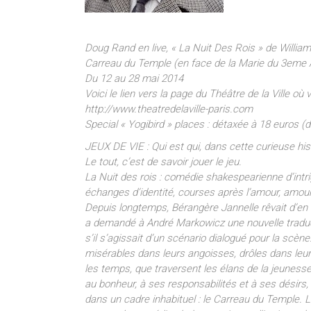
Doug Rand en live, « La Nuit Des Rois » de Willia
Carreau du Temple (en face de la Marie du 3eme
Du 12 au 28 mai 2014
Voici le lien vers la page du Théâtre de la Ville où
http://www.theatredelaville-paris.com
Special « Yogibird » places : détaxée à 18 euros (d
JEUX DE VIE : Qui est qui, dans cette curieuse histoi
Le tout, c’est de savoir jouer le jeu.
La Nuit des rois : comédie shakespearienne d’intri
échanges d’identité, courses après l’amour, amour
Depuis longtemps, Bérangère Jannelle rêvait d’en af
a demandé à André Markowicz une nouvelle traduc
s’il s’agissait d’un scénario dialogué pour la scèn
misérables dans leurs angoisses, drôles dans leur
les temps, que traversent les élans de la jeuness
au bonheur, à ses responsabilités et à ses désir
dans un cadre inhabituel : le Carreau du Temple. L