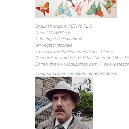
Bijoux en origami PETITS PLIS
Chez AQUAPHYTE,
la boutique du kokedama
Art végétal japonais
157 boulevard Malesherbes, Paris 17ème
Du mardi au vendredi de 11h à 14h et de 15h à 19
Entrée libre www.aquaphyte.com / www.petitspl
Doug Rand joue ! Dernières représentations !