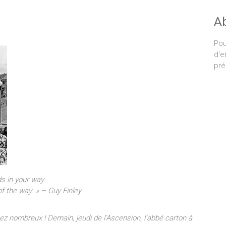
A
Pou
d'e
pré
s in your way.
of the way. » – Guy Finley
z nombreux ! Demain, jeudi de l’Ascension, l’abbé carton à