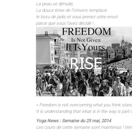
La peau se dénude,
La douce brise de l’Univers remplace
le tissu de jadis et vous prenez votre envol
parce que vous l’avez décidé !
« Freedom is not overcoming what you think stand
It is understanding that what is in the way is part 
Yoga News : Semaine du 25 mai, 2014
Les cours de cette semaine sont maintenus ! Vene