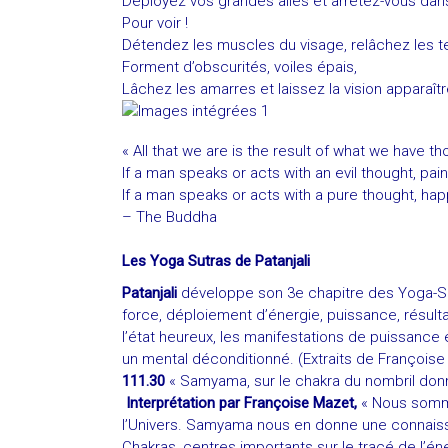
Déployez vos grandes ailes et arrêtez-vous dans 
Pour voir !
Détendez les muscles du visage, relâchez les 
Forment d’obscurités, voiles épais,
Lâchez les amarres et laissez la vision apparaîtr
« All that we are is the result of what we have th
If a man speaks or acts with an evil thought, pain
If a man speaks or acts with a pure thought, hap
– The Buddha
Les Yoga Sutras de Patanjali
Patanjali
développe son 3e chapitre des Yoga-S
force, déploiement d’énergie, puissance, résult
l’état heureux, les manifestations de puissance e
un mental déconditionné. (Extraits de Françoise 
111.30
« Samyama, sur le chakra du nombril donn
Interprétation par Françoise Mazet,
« Nous somm
l’Univers. Samyama nous en donne une connaissa
Chakras, centres importants sur le tracé de l’é