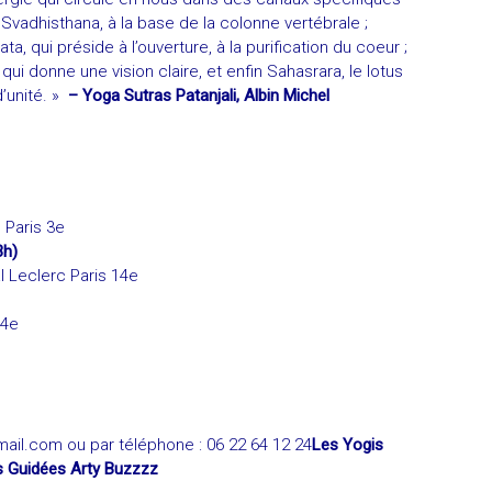
 Svadhisthana, à la base de la colonne vertébrale ;
ata, qui préside à l’ouverture, à la purification du coeur ;
 qui donne une vision claire, et enfin Sahasrara, le lotus
d’unité. »
– Yoga Sutras Patanjali, Albin Michel
 Paris 3e
3h)
l Leclerc Paris 14e
14e
mail.com
ou par téléphone : 06 22 64 12 24
Les Yogis
s Guidées Arty Buzzzz