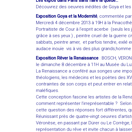
Les expos dans Paris sans faire la queue…
Découvrez des oeuvres inédites de Goya et les 
Exposition Goya et la Modernité
, commentée par 
Mercredi 4 décembre 2013 à 19H à la Pinacothèq
Portraitiste de Cour à l’esprit acerbe (seuls l
grâce à ses yeux ) , peintre cruel de la guerre c
sabbats, peintre amer, et parfois tendre, exilé 
audace inouïe vis à vis des plus grands,homme l
Exposition Rêver la Renaissance
: BOSCH, VERON
le dimanche 8 décembre à 11H au Musée du Lu
La Renaissance a conféré aux songes une import
théologiens, les médecins et les poètes des XV
contraintes de son corps et peut entrer en relat
maléfiques.
Cette conception fascine les artistes de la Rena
comment représenter l’irreprésentable ? Selon le
cette question des réponses fort différentes, qu
Réunissant près de quatre-vingt oeuvres d’artis
Véronèse, en passant par Dürer ou Le Corrège, l
représentation du rêve et invite chacun à laisse