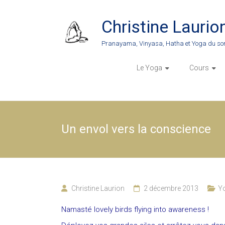
Skip
to
Christine Laurio
content
Pranayama, Vinyasa, Hatha et Yoga du so
Le Yoga
Cours
Un envol vers la conscience
Christine Laurion
2 décembre 2013
Yo
Namasté lovely birds flying into awareness !