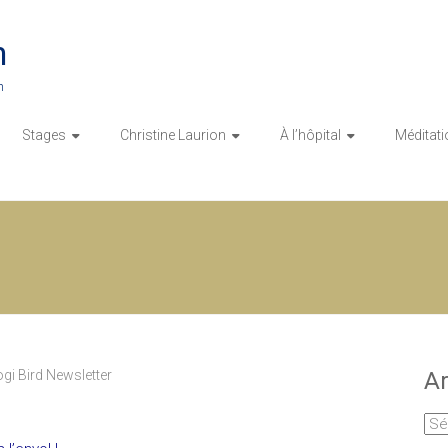
n
n
Stages
Christine Laurion
À l’hôpital
Méditati
gi Bird Newsletter
Ar
Arc