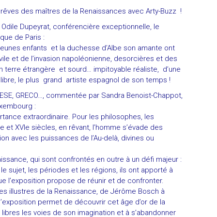
rêves des maîtres de la Renaissances avec Arty-Buzz !
Odile Dupeyrat, conférencière exceptionnelle, le
ue de Paris :
es jeunes enfants et la duchesse d’Albe son amante ont
ivile et de l’invasion napoléonienne, desorcières et des
en terre étrangère et sourd… impitoyable réaliste, d’une
ibre, le plus grand artiste espagnol de son temps !
ESE, GRECO…, commentée par Sandra Benoist-Chappot,
xembourg :
ance extraordinaire. Pour les philosophes, les
e et XVIe siècles, en rêvant, l’homme s’évade des
ion avec les puissances de l’Au-delà, divines ou
issance, qui sont confrontés en outre à un défi majeur :
 sujet, les périodes et les régions, ils ont apporté à
e l’exposition propose de réunir et de confronter.
tes illustres de la Renaissance, de Jérôme Bosch à
’exposition permet de découvrir cet âge d’or de la
r libres les voies de son imagination et à s’abandonner