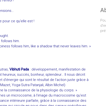
l’envol !
A
tensions…
Pou
e pour ce qu’elle est !
d'e
pré
ought.
 follows him.
piness follows him, like a shadow that never leaves him. »
utras,
Vibhuti Pada
: développement, manifestation de
at heureux, succès, bonheur, splendeur… Il nous décrit
t d’énergie qui sont le résultat de l’action juste grâce à
Mazet, Yoga-Sutra Patanjali, Albin Michel)
e la connaissance de la physiologie du corps. »
es un microcosme, à l’image du macrocosme qu’est
nce intérieure parfaite, grâce à la connaissance des
nergie qui circule en nous dans des canaux spécifiques