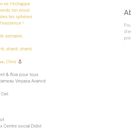
ien ne t’échappe
prends ton envol
A
utes les sphères
l’existence !
Pou
d'e
lle semaine,
pré
i, shanti, shanti,
Chris
ve,
nt & flow pour tous
e Rameau Vinyasa Avancé
 Ciel
dot
x Centre social Didot