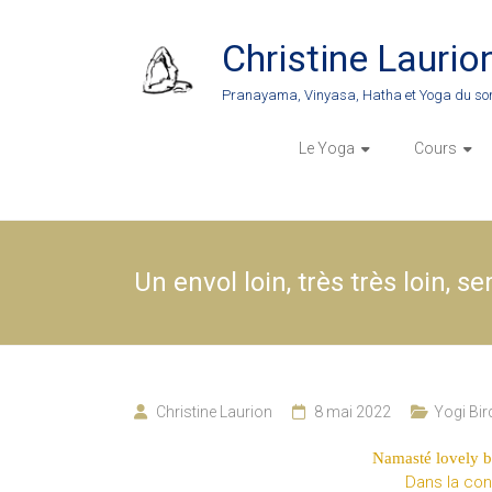
Skip
to
Christine Laurio
content
Pranayama, Vinyasa, Hatha et Yoga du so
Le Yoga
Cours
Un envol loin, très très loin, 
Christine Laurion
8 mai 2022
Yogi Bir
Namasté lovely bi
Dans la con