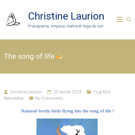
Skip
to
Christine Laurion
content
Pranayama, Vinyasa, Hatha et Yoga du son
The song of life
Christine Laurion
25 février 2024
Yogi Bird
Newsletter
No Comments
Namasté lovely birds flying into the song of life !