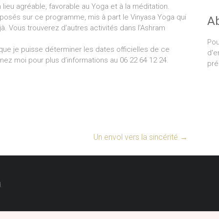
lieu agréable, favorable au Yoga et à la méditation.
oposés sur ce programme, mis à part le Vinyasa Yoga qui
A
jà. Vous trouverez d’autres activités dans l’Ashram
Pou
r que je puisse déterminer les dates officielles de ce
d'e
nez moi pour plus d’informations au 06 22 64 12 24.
pré
Un envol vers la sincérité
→
.