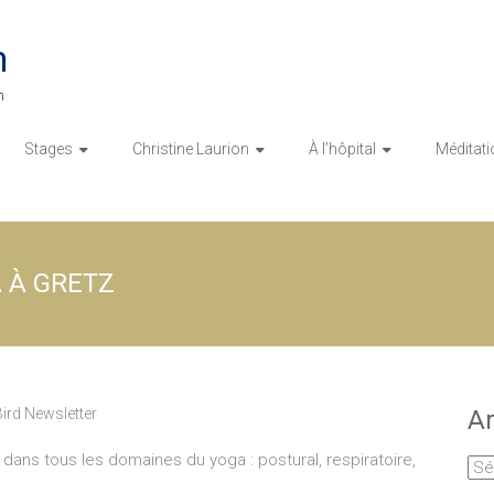
n
n
Stages
Christine Laurion
À l’hôpital
Méditati
 À GRETZ
ird Newsletter
Ar
ans tous les domaines du yoga : postural, respiratoire,
Arc