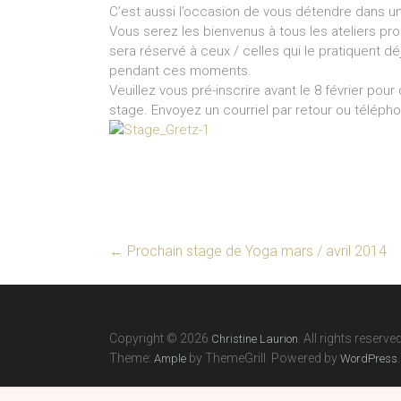
C’est aussi l’occasion de vous détendre dans un 
Vous serez les bienvenus à tous les ateliers pr
sera réservé à ceux / celles qui le pratiquent dé
pendant ces moments.
Veuillez vous pré-inscrire avant le 8 février pou
stage. Envoyez un courriel par retour ou télépho
←
Prochain stage de Yoga mars / avril 2014
Copyright © 2026
. All rights reserved
Christine Laurion
Theme:
by ThemeGrill. Powered by
.
Ample
WordPress