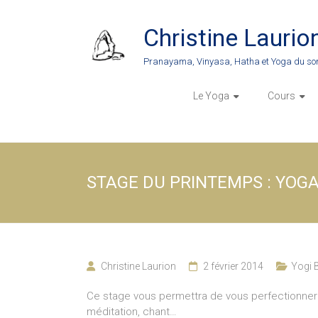
Skip
to
Christine Laurio
content
Pranayama, Vinyasa, Hatha et Yoga du so
Le Yoga
Cours
STAGE DU PRINTEMPS : YOGA
Christine Laurion
2 février 2014
Yogi B
Ce stage vous permettra de vous perfectionner d
méditation, chant…