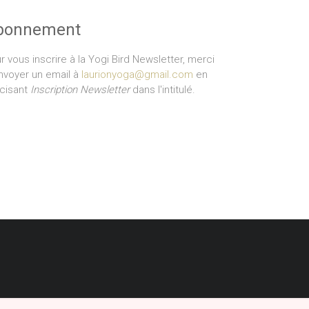
bonnement
r vous inscrire à la Yogi Bird Newsletter, merci
nvoyer un email à
laurionyoga@gmail.com
en
cisant
Inscription Newsletter
dans l'intitulé.