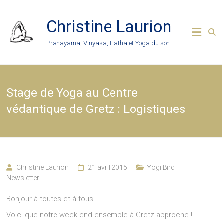
Skip
to
Christine Laurion
content
Pranayama, Vinyasa, Hatha et Yoga du son
Stage de Yoga au Centre
védantique de Gretz : Logistiques
Christine Laurion
21 avril 2015
Yogi Bird
Newsletter
Bonjour à toutes et à tous !
Voici que notre week-end ensemble à Gretz approche !