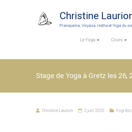
Skip
to
Christine Laurio
content
Pranayama, Vinyasa, Hatha et Yoga du so
Le Yoga
Cours
Stage de Yoga à Gretz les 26, 2
Christine Laurion
2 juin 2020
Yogi Bir