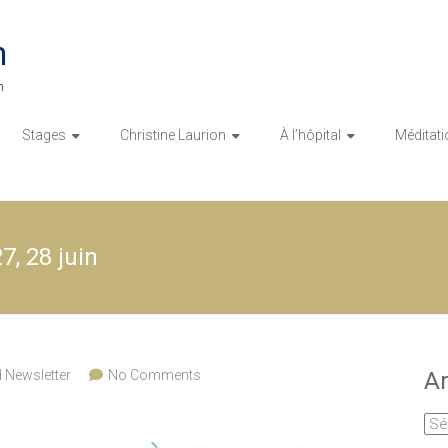
n
n
Stages
Christine Laurion
À l’hôpital
Méditati
7, 28 juin
d Newsletter
No Comments
Ar
Arc