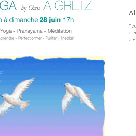
A
Pou
d'e
pré