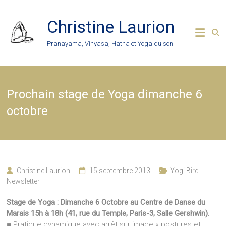
Skip
to
Christine Laurion
content
Pranayama, Vinyasa, Hatha et Yoga du son
Prochain stage de Yoga dimanche 6
octobre
Christine Laurion
15 septembre 2013
Yogi Bird
Newsletter
Stage de Yoga : Dimanche 6 Octobre au Centre de Danse du
Marais 15h à 18h (41, rue du Temple, Paris-3, Salle Gershwin).
■ Pratique dynamique avec arrêt sur image « postures et