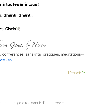
L’espoir
→
hamps obligatoires sont indiqués avec
*