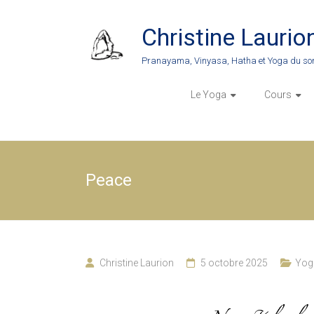
Skip
to
Christine Laurio
content
Pranayama, Vinyasa, Hatha et Yoga du so
Le Yoga
Cours
Peace
Christine Laurion
5 octobre 2025
Yogi