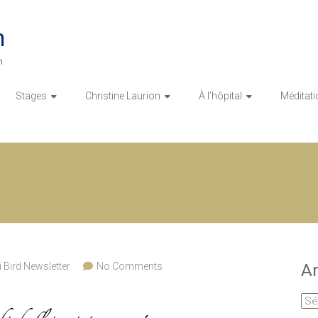
n
n
Stages
Christine Laurion
À l’hôpital
Méditati
 Bird Newsletter
No Comments
Ar
Arc