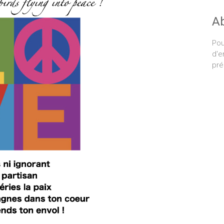
A
Pou
d'e
pré