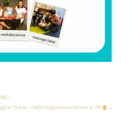
NS !
a) le 19 mai – Hatha Yoga Doux pour tous à 19h
→