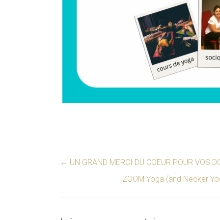
←
UN GRAND MERCI DU COEUR POUR VOS DO
ZOOM Yoga (and Necker Yog