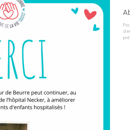
A
Pou
d'e
pré