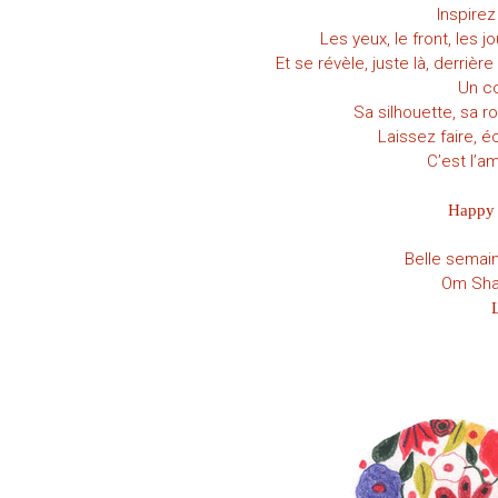
Inspire
Les yeux, le front, les 
Et se révèle, juste là, derriè
Un co
Sa silhouette, sa r
Laissez faire, 
C’est l’am
Happy 
Belle semain
Om Shan