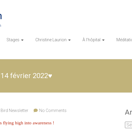
n
n
Stages
Christine Laurion
À l’hôpital
Méditati
14 février 2022♥️
 Bird Newsletter
No Comments
Ar
s flying high into awareness !
Arc