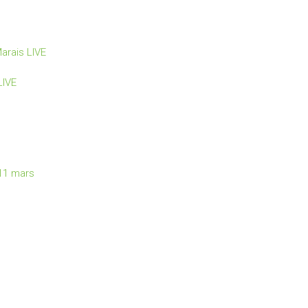
arais LIVE
LIVE
 11 mars