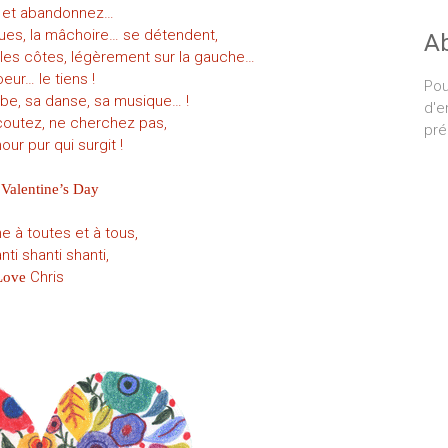
z et abandonnez…
joues, la mâchoire… se détendent,
A
re les côtes, légèrement sur la gauche…
eur… le tiens !
Pou
obe, sa danse, sa musique… !
d'e
écoutez, ne cherchez pas,
pré
our pur qui surgit !
Valentine’s Day
e à toutes et à tous,
ti shanti shanti,
Chris
Love