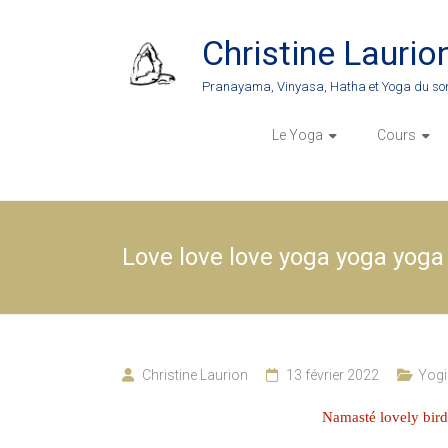
Skip
to
Christine Laurio
content
Pranayama, Vinyasa, Hatha et Yoga du so
Le Yoga
Cours
Love love love yoga yoga yoga 
Christine Laurion
13 février 2022
Yogi
Namasté lovely bird