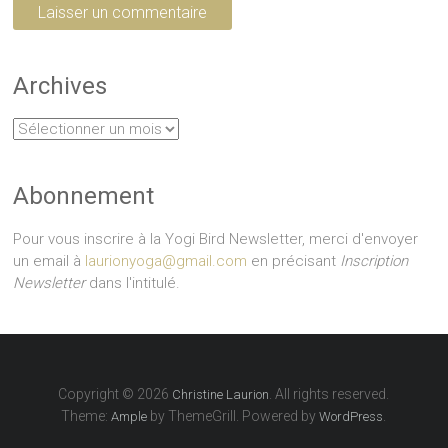
Archives
Archives
Abonnement
Pour vous inscrire à la Yogi Bird Newsletter, merci d'envoyer
un email à
laurionyoga@gmail.com
en précisant
Inscription
Newsletter
dans l'intitulé.
Copyright © 2026
. All rights reserved.
Christine Laurion
Theme:
by ThemeGrill. Powered by
.
Ample
WordPress