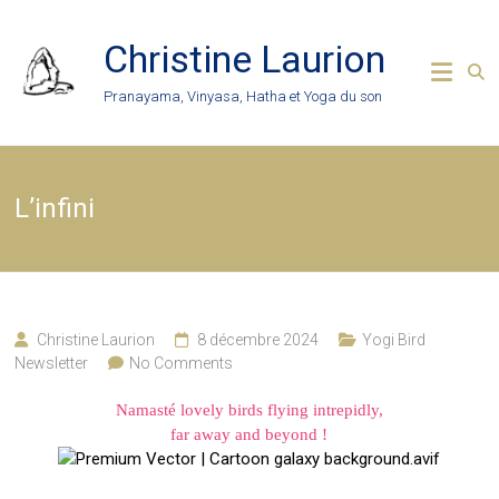
Skip
to
Christine Laurion
content
Pranayama, Vinyasa, Hatha et Yoga du son
L’infini
Christine Laurion
8 décembre 2024
Yogi Bird
Newsletter
No Comments
Namasté lovely birds flying intrepidly,
far away and beyond !