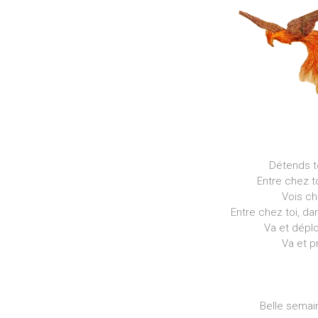
Détends to
Entre chez t
Vois ch
Entre chez toi, da
Va et déplo
Va et p
Belle semain