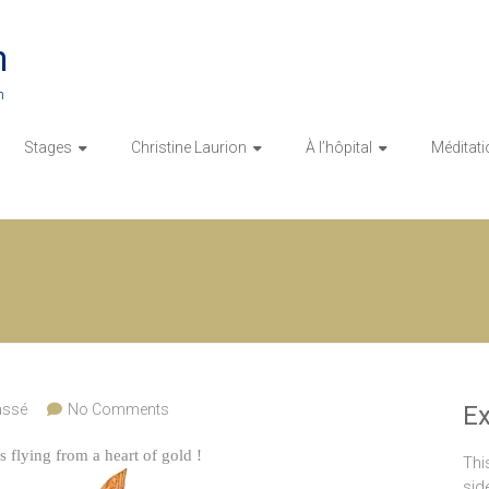
n
n
Stages
Christine Laurion
À l’hôpital
Méditati
assé
No Comments
E
 flying from a heart of gold !
Thi
sid