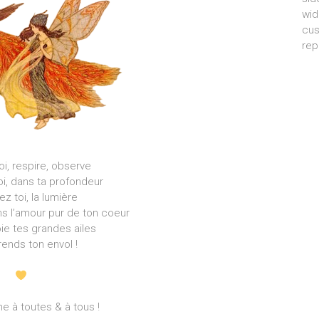
wid
cus
rep
i, respire, observe
oi, dans ta profondeur
ez toi, la lumière
ns l’amour pur de ton coeur
ie tes grandes ailes
rends ton envol !
e à toutes & à tous !