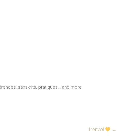
férences, sanskrits, pratiques… and more
L’envol
→