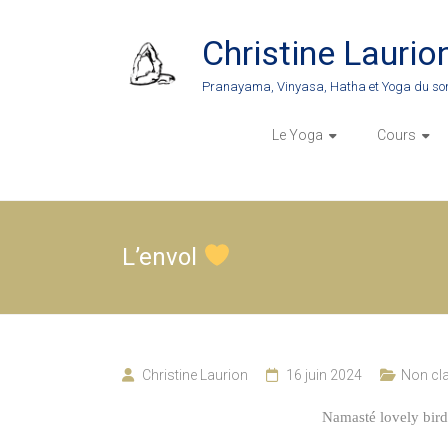
Skip
to
Christine Laurio
content
Pranayama, Vinyasa, Hatha et Yoga du so
Le Yoga
Cours
L’envol
Christine Laurion
16 juin 2024
Non cl
Namasté lovely birds