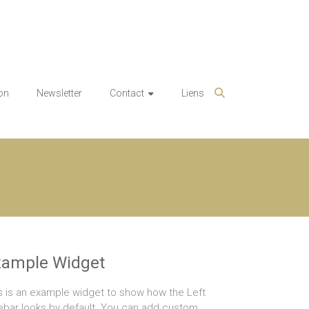
on
Newsletter
Contact
Liens
xample Widget
s is an example widget to show how the Left
ebar looks by default. You can add custom