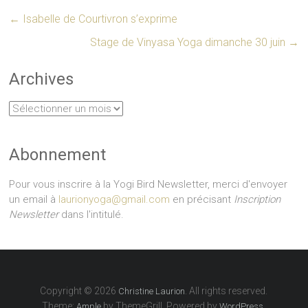
←
Isabelle de Courtivron s’exprime
Stage de Vinyasa Yoga dimanche 30 juin
→
Archives
Archives
Abonnement
Pour vous inscrire à la Yogi Bird Newsletter, merci d'envoyer
un email à
laurionyoga@gmail.com
en précisant
Inscription
Newsletter
dans l'intitulé.
Copyright © 2026
. All rights reserved.
Christine Laurion
Theme:
by ThemeGrill. Powered by
.
Ample
WordPress