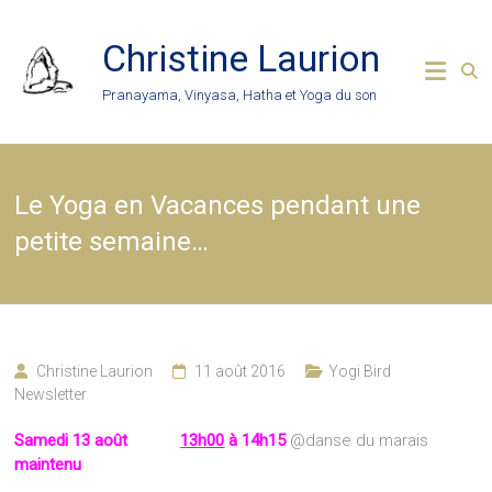
Skip
to
Christine Laurion
content
Pranayama, Vinyasa, Hatha et Yoga du son
Le Yoga en Vacances pendant une
petite semaine…
Christine Laurion
11 août 2016
Yogi Bird
Newsletter
Samedi 13 août
13h00
à 14h15
@danse du marais
maintenu