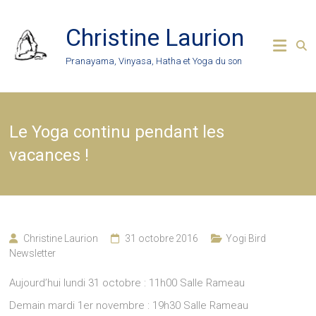
Skip
to
Christine Laurion
content
Pranayama, Vinyasa, Hatha et Yoga du son
Le Yoga continu pendant les
vacances !
Christine Laurion
31 octobre 2016
Yogi Bird
Newsletter
Aujourd’hui lundi 31 octobre : 11h00 Salle Rameau
Demain mardi 1er novembre : 19h30 Salle Rameau