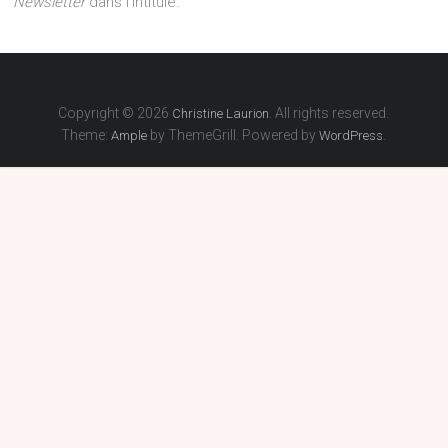
Newsletter
dans l'intitulé.
Copyright © 2026
. All rights reserved.
Christine Laurion
Theme:
by ThemeGrill. Powered by
.
Ample
WordPress