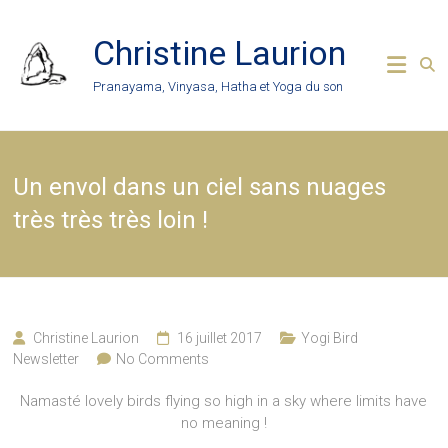
Skip
to
Christine Laurion
content
Pranayama, Vinyasa, Hatha et Yoga du son
Un envol dans un ciel sans nuages
très très très loin !
Christine Laurion
16 juillet 2017
Yogi Bird
Newsletter
No Comments
Namasté lovely birds flying so high in a sky where limits have
no meaning !