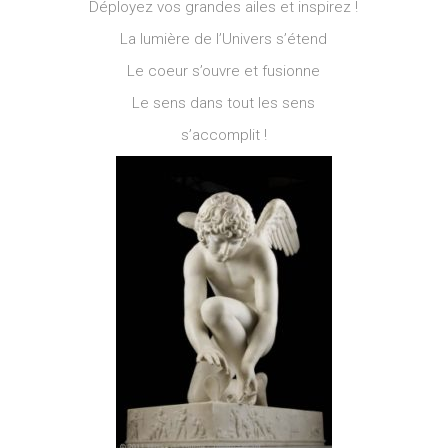
Déployez vos grandes ailes et inspirez !
La lumière de l’Univers s’étend
Le coeur s’ouvre et fusionne
Le sens dans tout les sens
s’accomplit !