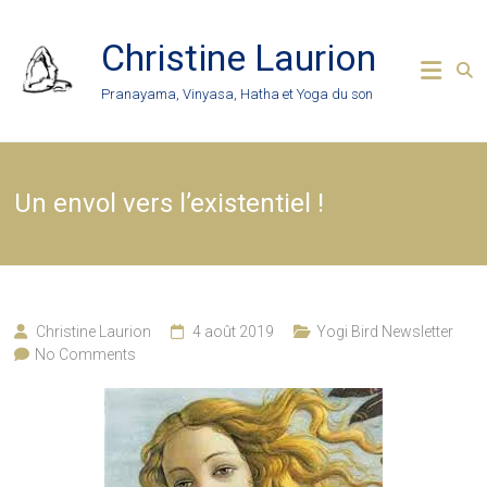
Skip
to
Christine Laurion
content
Pranayama, Vinyasa, Hatha et Yoga du son
Un envol vers l’existentiel !
Christine Laurion
4 août 2019
Yogi Bird Newsletter
No Comments