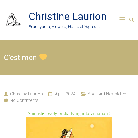
Skip
to
Christine Laurion
content
Pranayama, Vinyasa, Hatha et Yoga du son
C’est mon
Christine Laurion
9 juin 2024
Yogi Bird Newsletter
No Comments
Namasté lovely birds flying into vibration !