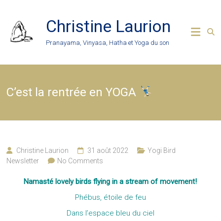
Skip
to
Christine Laurion
content
Pranayama, Vinyasa, Hatha et Yoga du son
C’est la rentrée en YOGA
Christine Laurion
31 août 2022
Yogi Bird
Newsletter
No Comments
Namasté lovely birds flying in a stream of movement!
Phébus, étoile de feu
Dans l’espace bleu du ciel