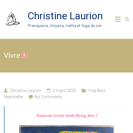
Skip
to
Christine Laurion
content
Pranayama, Vinyasa, Hatha et Yoga du son
Vivre
Christine Laurion
3 mars 2025
Yogi Bird
Newsletter
No Comments
Namasté lovely birds flying free !