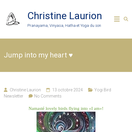
Skip
to
Christine Laurion
content
Pranayama, Vinyasa, Hatha et Yoga du son
Jump into my heart ♥️
Christine Laurion
13 octobre 2024
Yogi Bird
Newsletter
No Comments
Namasté lovely birds flying into «I am»!