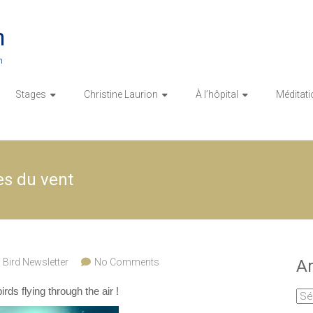
n
n
Stages
Christine Laurion
À l’hôpital
Méditati
es du vent
 Bird Newsletter
No Comments
Ar
rds flying through the air !
Arc