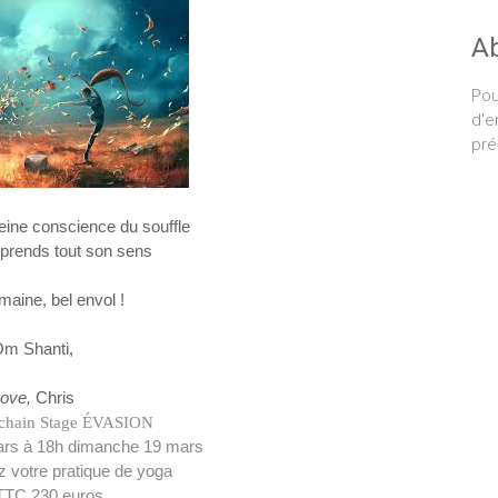
A
Pou
d'e
pré
leine conscience du souffle
 prends tout son sens
maine, bel envol !
m Shanti,
ove,
Chris
chain Stage ÉVASION
ars à 18h dimanche 19 mars
 votre pratique de yoga
 TTC 230 euros