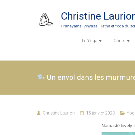
Skip
to
Christine Laurio
content
Pranayama, Vinyasa, Hatha et Yoga du so
Le Yoga
Cours
Un envol dans les murmur
Christine Laurion
15 janvier 2023
Yogi
Namasté lovely bi