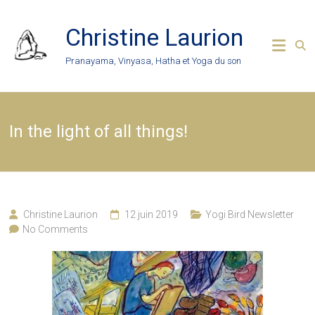
Skip
to
Christine Laurion
content
Pranayama, Vinyasa, Hatha et Yoga du son
In the light of all things!
Christine Laurion
12 juin 2019
Yogi Bird Newsletter
No Comments