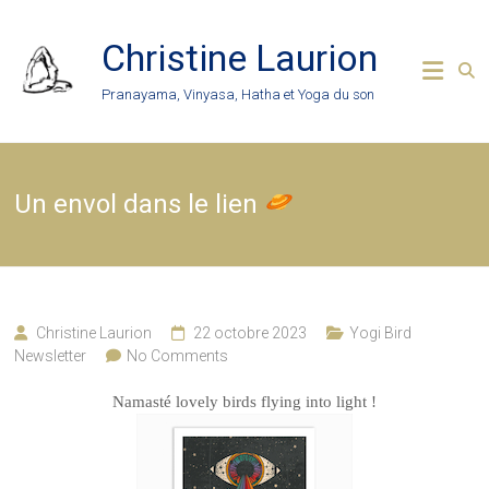
Skip
to
Christine Laurion
content
Pranayama, Vinyasa, Hatha et Yoga du son
Un envol dans le lien
Christine Laurion
22 octobre 2023
Yogi Bird
Newsletter
No Comments
Namasté lovely birds flying into light !