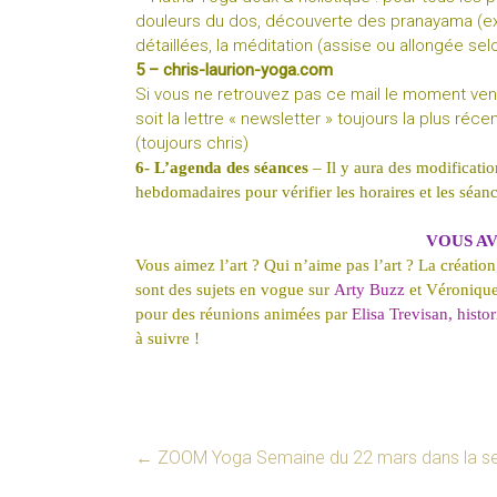
douleurs du dos, découverte des pranayama (exe
détaillées, la méditation (assise ou allongée se
5 –
chris-laurion-yoga.com
Si vous ne retrouvez pas ce mail le moment venu
soit la lettre « newsletter » toujours la plus ré
(toujours chris)
6- L
’
agenda des séances
– Il y aura des modificatio
hebdomadaires pour vérifier les horaires et les séan
VOUS AV
Vous aimez l’art ? Qui n’aime pas l’art ? La création,
sont des sujets en vogue sur
Arty Buzz
et Véronique
pour des réunions animées par
Elisa Trevisan, histo
à suivre !
←
ZOOM Yoga Semaine du 22 mars dans la se