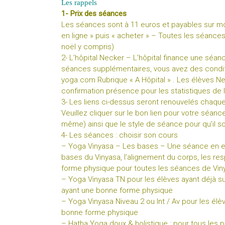
Les rappels
1- Prix des séances
Les séances sont à 11 euros et payables sur mon
en ligne » puis « acheter » – Toutes les séanc
noël y compris)
2- L’hôpital Necker – L’hôpital finance une séa
séances supplémentaires, vous avez des conditi
yoga.com
Rubrique « A Hôpital » . Les élèves 
confirmation présence pour les statistiques de l
3- Les liens ci-dessus seront renouvelés chaq
Veuillez cliquer sur le bon lien pour votre séan
même) ainsi que le style de séance pour qu’il 
4- Les séances : choisir son cours
– Yoga Vinyasa – Les bases
– Une séance en ex
bases du Vinyasa, l’alignement du corps, les re
forme physique pour toutes les séances de Vin
– Yoga Vinyasa TN
pour les élèves ayant déjà 
ayant une bonne forme physique
– Yoga Vinyasa Niveau 2 ou Int / Av
pour les élè
bonne forme physique
– Hatha Yoga doux & holistique
: pour tous les