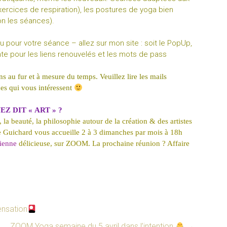
rcices de respiration), les postures de yoga bien
lon les séances).
 pour votre séance – allez sur mon site : soit le PopUp,
cente pour les liens renouvelés et les mots de pass
ns au fur et à
mesure du temps. Veuillez lire les mails
ces qui vous intéressent
EZ DIT « ART » ?
 la beauté, la philosophie autour de la création & des artistes
 Guichard vous accueille 2 à 3 dimanches par mois à 18h
rienne
délicieuse, sur ZOOM. La prochaine réunion ? Affaire
nsation
ZOOM Yoga semaine du 5 avril dans l’intention
→