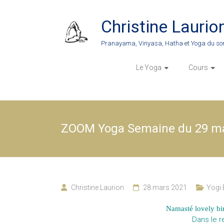
Skip
to
Christine Laurio
content
Pranayama, Vinyasa, Hatha et Yoga du so
Le Yoga
Cours
ZOOM Yoga Semaine du 29 ma
Christine Laurion
28 mars 2021
Yogi 
Namasté lovely bir
Dans le r