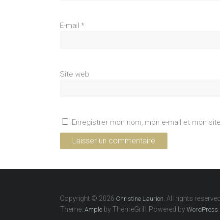
E-mail
*
Site web
Enregistrer mon nom, mon e-mail et mon sit
Copyright © 2026
. All rights reserved
Christine Laurion
Theme:
by ThemeGrill. Powered by
.
Ample
WordPress