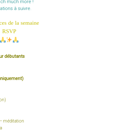
ch much more !
ations à suivre.
ces de la semaine
RSVP
ur débutants
e uniquement)
on)
– méditation
a