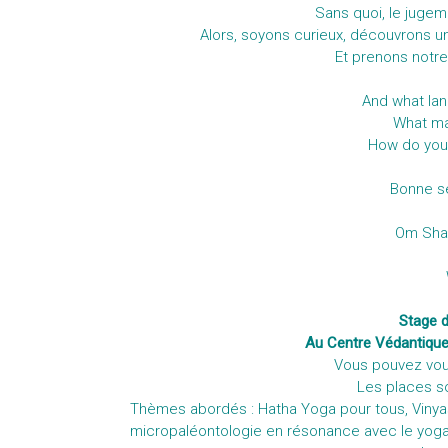
Sans quoi, le jugemen
Alors, soyons curieux, découvrons 
Et prenons notre
And what la
What m
How do you 
Bonne se
Om Shan
Stage 
Au Centre Védantique 
Vous pouvez vou
Les places s
Thèmes abordés : Hatha Yoga pour tous, Vinya
micropaléontologie en résonance avec le yoga (