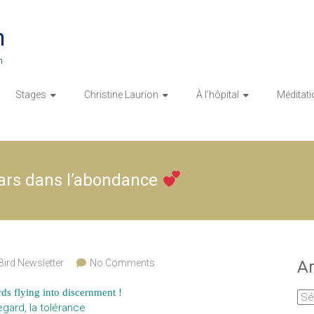
n
n
Stages
Christine Laurion
À l’hôpital
Méditati
rs dans l’abondance
Bird Newsletter
No Comments
Ar
ds flying into discernment !
Arc
egard, la tolérance