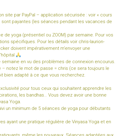
 site par PayPal – application sécurisée : voir « cours
es sont payantes (les séances pendant les vacances de
nce de yoga (présentiel ou ZOOM) par semaine. Pour vos
ons spécifiques. Pour les détails voir
chris-laurion-
Necker doivent impérativement m’envoyer une
’hôpital
ue semaine en vu des problèmes de connexion encourus.
ce – notez le mot de passe = chris (ce sera toujours le
soit bien adapté à ce que vous recherchez.
clusivité pour tous ceux qui souhaitent apprendre les
spirations, les bandhas… Vous devez avoir une bonne
yasa Yoga.
suivi un minimum de 5 séances de yoga pour débutants
ves ayant une pratique régulière de Vinyasa Yoga et en
 pratiquants, même les nouveaux. Séances adaptées aux