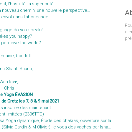
t, l’hostilité, la supériorité…
un nouveau chemin, une nouvelle perspective…
A
 envol dans l’abondance !
Pou
nguage do you speak?
d'e
akes you happy?
pré
perceive the world?
maine, bon tutti !
ti Shanti Shanti,
With
,
love
Chris
de Yoga ÉVASION
de Gretz les 7, 8 & 9 mai 2021
s inscrire dès maintenant
ont limitées (230€TTC)
sa Yoga dynamique, Étude des chakras, ouverture sur la
Silvia Gardin & M Olivier), le yoga des vaches par Isha…