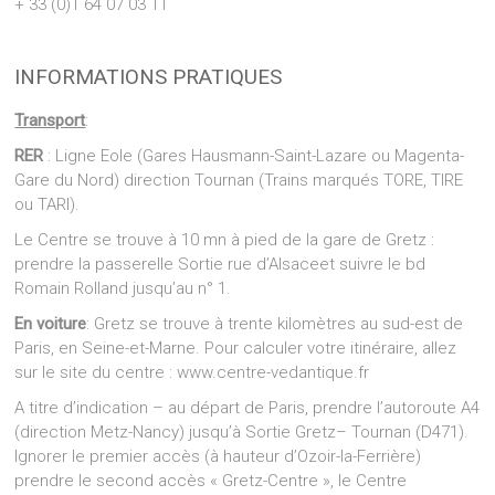
+ 33 (0)1 64 07 03 11
INFORMATIONS PRATIQUES
Transport
:
RER
: Ligne Eole (Gares Hausmann-Saint-Lazare ou Magenta-
Gare du Nord) direction Tournan (Trains marqués TORE, TIRE
ou TARI).
Le Centre se trouve à 10 mn à pied de la gare de Gretz :
prendre la passerelle Sortie rue d’Alsaceet suivre le bd
Romain Rolland jusqu’au n° 1.
En voiture
: Gretz se trouve à trente kilomètres au sud-est de
Paris, en Seine-et-Marne. Pour calculer votre itinéraire, allez
sur le site du centre : www.centre-vedantique.fr
A titre d’indication – au départ de Paris, prendre l’autoroute A4
(direction Metz-Nancy) jusqu’à Sortie Gretz– Tournan (D471).
Ignorer le premier accès (à hauteur d’Ozoir-la-Ferrière)
prendre le second accès « Gretz-Centre », le Centre