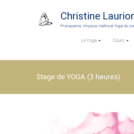
Skip
to
Christine Laurio
content
Pranayama, Vinyasa, Hatha et Yoga du so
Le Yoga
Cours
Stage de YOGA (3 heures)