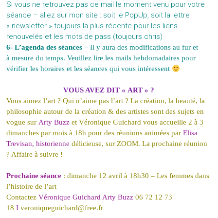
Si vous ne retrouvez pas ce mail le moment venu pour votre
séance – allez sur mon site : soit le PopUp, soit la lettre
« newsletter » toujours la plus récente pour les liens
renouvelés et les mots de pass (toujours chris)
6- L
’
agenda des séances
– Il y aura des modifications au fur et
à
mesure du temps. Veuillez lire les mails hebdomadaires pour
vérifier les horaires et les séances qui vous intéressent
VOUS AVEZ DIT « ART » ?
Vous aimez l’art ? Qui n’aime pas l’art ? La création, la beauté, la
philosophie autour de la création & des artistes sont des sujets en
vogue sur
Arty Buzz
et Véronique Guichard vous accueille 2 à 3
dimanches par mois à 18h pour des réunions animées par
Elisa
Trevisan, historienne
délicieuse, sur ZOOM. La prochaine réunion
? Affaire à suivre !
Prochaine séance
: dimanche 12 avril à 18h30 – Les femmes dans
l’histoire de l’art
Contactez
Véronique Guichard Arty Buzz
06 72 12 73
18
I
veroniqueguichard@free.fr