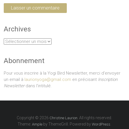
Archives
Archives
Abonnement
Pour vous inscrire à la Yogi Bird Newsletter, merci d'envoyer
un email à
laurionyoga@gmail.com
en précisant
Inscription
Newsletter
dans l'intitulé.
Copyright © 2026
. All rights reserved.
Christine Laurion
Theme:
by ThemeGrill. Powered by
.
Ample
WordPress