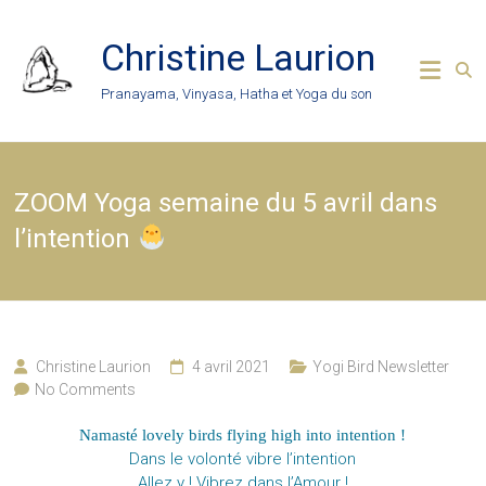
Skip
to
Christine Laurion
content
Pranayama, Vinyasa, Hatha et Yoga du son
ZOOM Yoga semaine du 5 avril dans
l’intention
Christine Laurion
4 avril 2021
Yogi Bird Newsletter
No Comments
Namasté lovely birds flying high into intention !
Dans le volonté vibre l’intention
Allez y ! Vibrez dans l’Amour !