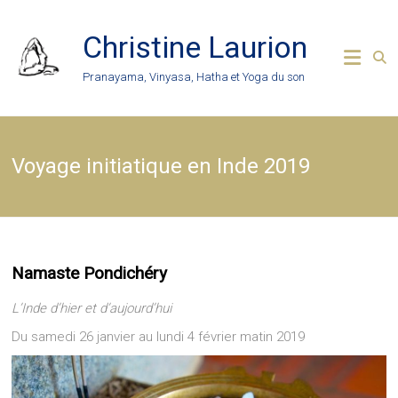
Skip
to
Christine Laurion
content
Pranayama, Vinyasa, Hatha et Yoga du son
Voyage initiatique en Inde 2019
Namaste Pondichéry
L’Inde d’hier et d’aujourd’hui
Du samedi 26 janvier au lundi 4 février matin 2019