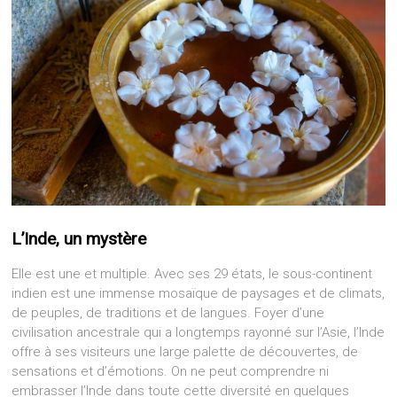
L’Inde, un mystère
Elle est une et multiple. Avec ses 29 états, le sous-continent
indien est une immense mosaïque de paysages et de climats,
de peuples, de traditions et de langues. Foyer d’une
civilisation ancestrale qui a longtemps rayonné sur l’Asie, l’Inde
offre à ses visiteurs une large palette de découvertes, de
sensations et d’émotions. On ne peut comprendre ni
embrasser l’Inde dans toute cette diversité en quelques