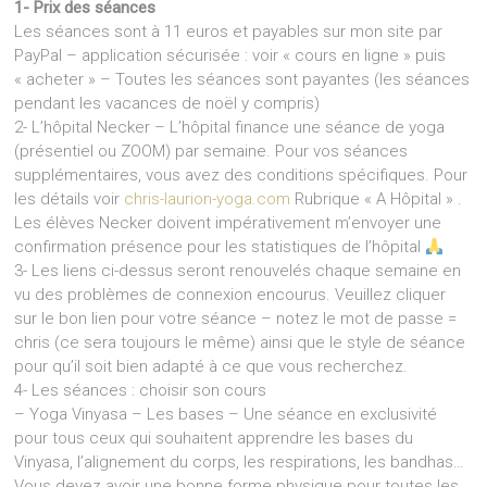
1- Prix des séances
Les séances sont à 11 euros et payables sur mon site par
PayPal – application sécurisée : voir « cours en ligne » puis
« acheter » – Toutes les séances sont payantes (les séances
pendant les vacances de noël y compris)
2- L’hôpital Necker – L’hôpital finance une séance de yoga
(présentiel ou ZOOM) par semaine. Pour vos séances
supplémentaires, vous avez des conditions spécifiques. Pour
les détails voir
chris-laurion-yoga.com
Rubrique « A Hôpital » .
Les élèves Necker doivent impérativement m’envoyer une
confirmation présence pour les statistiques de l’hôpital
3- Les liens ci-dessus seront renouvelés chaque semaine en
vu des problèmes de connexion encourus. Veuillez cliquer
sur le bon lien pour votre séance – notez le mot de passe =
chris (ce sera toujours le même) ainsi que le style de séance
pour qu’il soit bien adapté à ce que vous recherchez.
4- Les séances : choisir son cours
– Yoga Vinyasa – Les bases
– Une séance en exclusivité
pour tous ceux qui souhaitent apprendre les bases du
Vinyasa, l’alignement du corps, les respirations, les bandhas…
Vous devez avoir une bonne forme physique pour toutes les