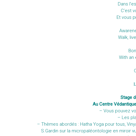
Dans l’e
C’est 
Et vous p
Awaren
Walk, liv
Bon
With an 
L
Stage 
Au Centre Védantique 
– Vous pouvez vo
– Les pl
– Thèmes abordés : Hatha Yoga pour tous, Vin
S.Gardin sur la micropaléontologie en miroir vu