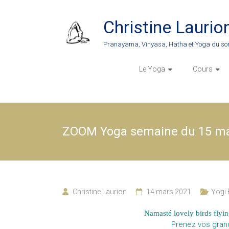
Skip
to
Christine Laurio
content
Pranayama, Vinyasa, Hatha et Yoga du so
Le Yoga
Cours
ZOOM Yoga semaine du 15 mar
Christine Laurion
14 mars 2021
Yogi 
Namasté lovely birds flyin
Prenez vos grand