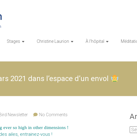
n
n
Stages
Christine Laurion
À l’hôpital
Méditati
s 2021 dans l’espace d’un envol
Bird Newsletter
No Comments
Ar
g ever so high in other dimensions !
Arc
es ailes, entrainez-vous !