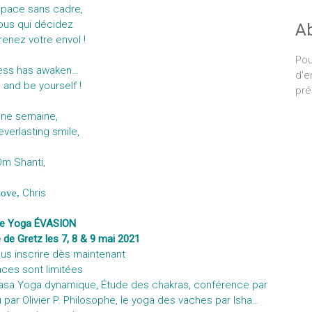
space sans cadre,
vous qui décidez
A
renez votre envol !
Pou
ess has awaken…
d'e
e and be yourself !
pré
ne semaine,
everlasting smile,
Om Shanti,
Chris
ove,
de Yoga ÉVASION
de Gretz les 7, 8 & 9 mai 2021
us inscrire dès maintenant
aces sont limitées
yasa Yoga dynamique, Étude des chakras, conférence par
 par Olivier P. Philosophe, le yoga des vaches par Isha…