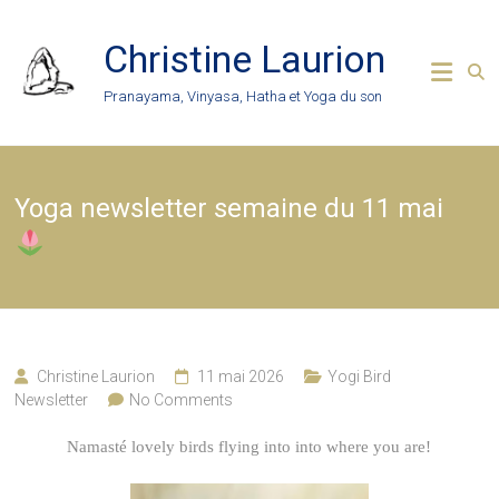
Skip
to
Christine Laurion
content
Pranayama, Vinyasa, Hatha et Yoga du son
Yoga newsletter semaine du 11 mai
Christine Laurion
11 mai 2026
Yogi Bird
Newsletter
No Comments
Namasté lovely birds flying into into where you are!
—