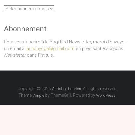
Archives
Abonnement
Pour vous inscrire à la Yogi Bird Newsletter, merci d'envoyer
un email à
laurionyoga@gmail.com
en précisant
Inscription
Newsletter
dans l'intitulé.
Copyright © 2026
. All rights reserved.
Christine Laurion
Theme:
by ThemeGrill. Powered by
.
Ample
WordPress