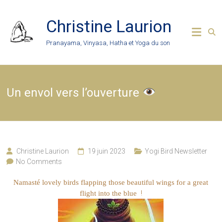
Skip
to
Christine Laurion
content
Pranayama, Vinyasa, Hatha et Yoga du son
Un envol vers l’ouverture
Christine Laurion
19 juin 2023
Yogi Bird Newsletter
No Comments
Namasté lovely birds flapping those beautiful wings for a great
!
flight into the
blue